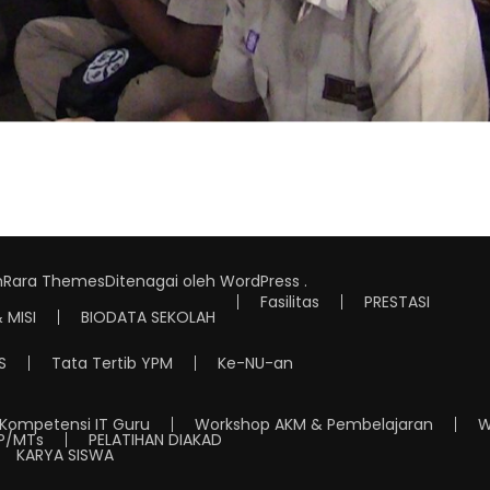
h
Rara Themes
Ditenagai oleh
WordPress
.
Fasilitas
PRESTASI
& MISI
BIODATA SEKOLAH
S
Tata Tertib YPM
Ke-NU-an
Kompetensi IT Guru
Workshop AKM & Pembelajaran
W
P/MTs
PELATIHAN DIAKAD
KARYA SISWA