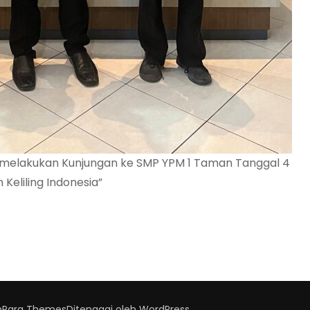
 melakukan Kunjungan ke SMP YPM 1 Taman Tanggal 4
eliling Indonesia”
h
Rara Themes
Ditenagai oleh
WordPress
.