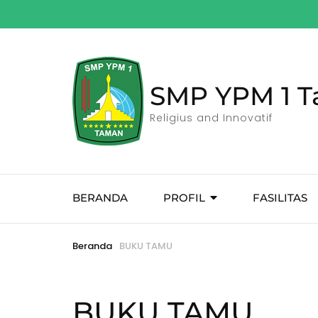
Lompat
ke
konten
(Tekan
Enter)
SMP YPM 1 
Religius and Innovatif
BERANDA
PROFIL
FASILITAS
Beranda
BUKU TAMU
BUKU TAMU