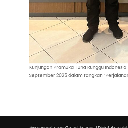
Kunjungan Pramuka Tuna Runggu Indonesia
September 2025 dalam rangkan “Perjalanan K
@smpypm1taman
Travel Agency | Diciptakan ole